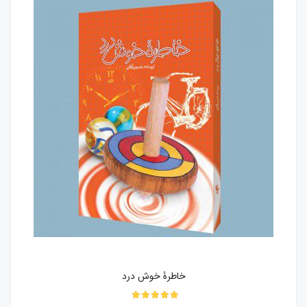
خاطرۀ خوش درد