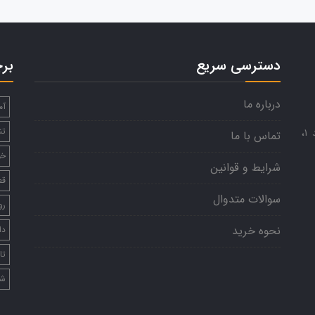
دسترسی سریع
بر
درباره ما
آم
تن
تهران، میدان هفتم‌‌تیر، کوی نظامی، شماره ۲۵، واحد ۱،
تماس با ما
خو
شرایط و قوانین
قط
سوالات متدوال
رو
نحوه خرید
دا
تا
شا