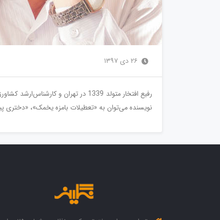
۲۶ دی ۱۳۹۷
نویسنده می‌توان به «تعطيلات بامزه يخمک»، «دختری پیش