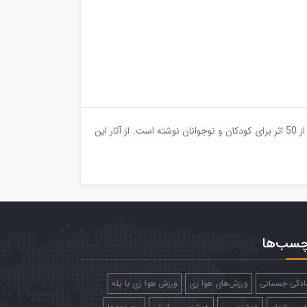
رفيع افتخار متولد 1339 در تهران و كارشناس‌ارشد كشاورزی است. او تاليف و ترجمه برای نوجوانان را از سال 1369 آغاز كرده و تاكنون بیش از 50 اثر برای کودکان و نوجوانان نوشته است. از آثار این
چسب‌ها
ادگی جسمانی
ورزش‌های هوا زی
ورزش هوا زی با پله